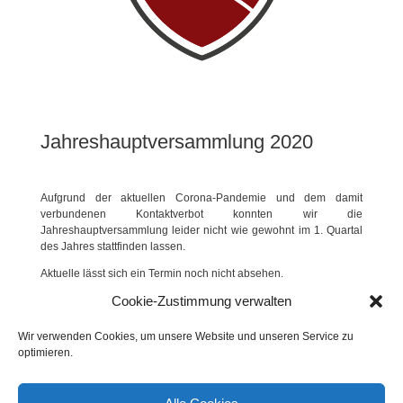
Jahreshauptversammlung 2020
Aufgrund der aktuellen Corona-Pandemie und dem damit
verbundenen Kontaktverbot konnten wir die
Jahreshauptversammlung leider nicht wie gewohnt im 1. Quartal
des Jahres stattfinden lassen.
Aktuelle lässt sich ein Termin noch nicht absehen.
Cookie-Zustimmung verwalten
Wir halten Euch an dieser Stelle auf dem Laufenden und werden,
sobald sich die Situation wieder normalisiert hat, zu unserer JHV
2020 einladen.
Wir verwenden Cookies, um unsere Website und unseren Service zu
optimieren.
Wir freuen uns dann auf eine zahlreiche Beteiligung.
Eure Leitungsteam