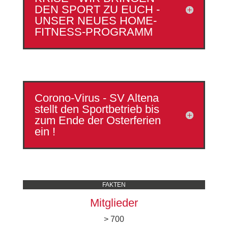
DEN SPORT ZU EUCH -
UNSER NEUES HOME-
FITNESS-PROGRAMM
Corono-Virus - SV Altena
stellt den Sportbetrieb bis
zum Ende der Osterferien
ein !
FAKTEN
Mitglieder
> 700